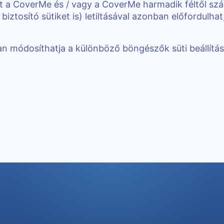
t a CoverMe és / vagy a CoverMe harmadik féltől szár
iztosító sütiket is) letiltásával azonban előfordulha
n módosíthatja a különböző böngészők süti beállítása