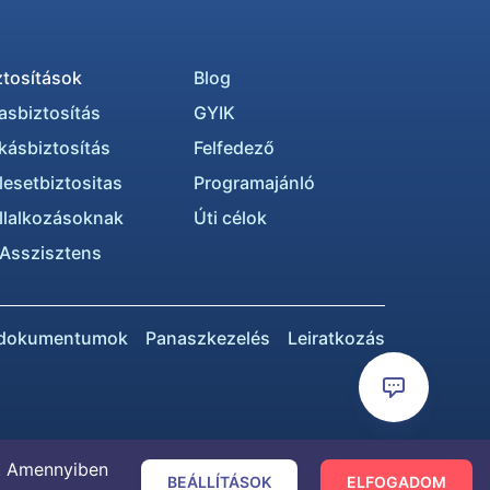
ztosítások
Blog
asbiztosítás
GYIK
kásbiztosítás
Felfedező
lesetbiztositas
Programajánló
llalkozásoknak
Úti célok
 Asszisztens
 dokumentumok
Panaszkezelés
Leiratkozás
k. Amennyiben
BEÁLLÍTÁSOK
ELFOGADOM