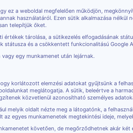
ogy ez a weboldal megfelelően működjön, megkönnyíti
 annak használatáról. Ezen sütik alkalmazása nélkül
an telepítjük őket.
lati értékek tárolása, a sütikezelés elfogadásának stá
k státusza és a csökkentett funkcionalitású Google A
m vagy egy munkamenet után lejárnak.
hogy korlátozott elemzési adatokat gyűjtsünk a felha
oldalunkat meglátogatja. A sütik, beleértve a harmadi
rögzítenek közvetlenül azonosítható személyes adatok
ul melyik oldalt nézte meg a látogatónk, a felhasznál
volt az egyes munkamenetek megtekintési ideje, melye
munkamenetet követően, de megőrződhetnek akár két é