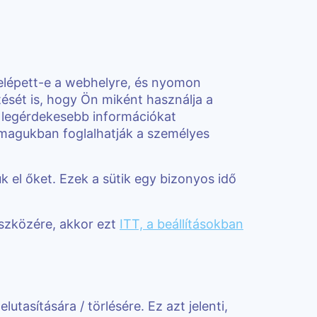
belépett-e a webhelyre, és nyomon
sét is, hogy Ön miként használja a
s legérdekesebb információkat
k magukban foglalhatják a személyes
k el őket. Ezek a sütik egy bizonyos idő
eszközére, akkor ezt
ITT, a beállításokban
tasítására / törlésére. Ez azt jelenti,