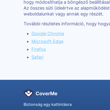
hogy módosíthatja a böngésző beállításai
Az összes süti (ideértve az alapműködést b
weboldalunkat vagy annak egy részét.
További részletes információ, hogy hogya
Google Chrome
Microsoft Edge
Firefox
Safari
CoverMe
Biztonság egy kattintásra