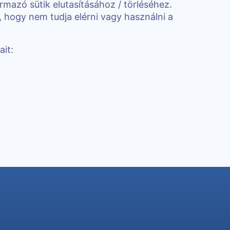
mazó sütik elutasításához / törléséhez.
t, hogy nem tudja elérni vagy használni a
it: