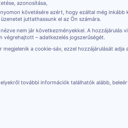
etése, azonosítása,
nyomon követésére azért, hogy ezáltal még inkább k
 üzenetet juttathassunk el az Ön számára.
a nézve nem jár következményekkel. A hozzájárulás v
án végrehajtott – adatkezelés jogszerűségét.
 megjelenik a cookie-sáv, ezzel hozzájárulását adja
lyekről további információk találhatók alább, beleértve