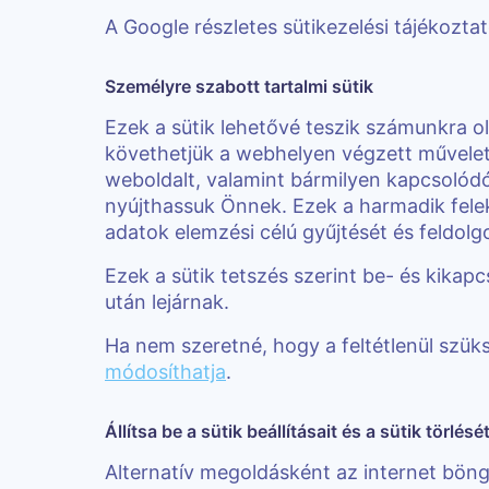
A Google részletes sütikezelési tájékozta
Személyre szabott tartalmi sütik
Ezek a sütik lehetővé teszik számunkra o
követhetjük a webhelyen végzett művelet
weboldalt, valamint bármilyen kapcsolód
nyújthassuk Önnek. Ezek a harmadik felek
adatok elemzési célú gyűjtését és feldolg
Ezek a sütik tetszés szerint be- és kikap
után lejárnak.
Ha nem szeretné, hogy a feltétlenül szüks
módosíthatja
.
Állítsa be a sütik beállításait és a sütik törlésé
Alternatív megoldásként az internet böngés