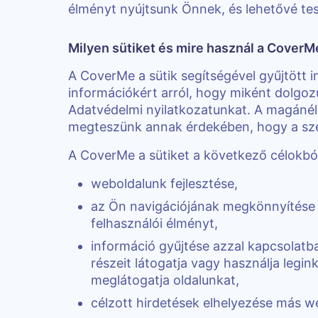
élményt nyújtsunk Önnek, és lehetővé te
Milyen sütiket és mire használ a CoverM
A CoverMe a sütik segítségével gyűjtött 
információkért arról, hogy miként dolgozun
Adatvédelmi nyilatkozatunkat. A magán
megteszünk annak érdekében, hogy a sze
A CoverMe a sütiket a következő célokból
weboldalunk fejlesztése,
az Ön navigációjának megkönnyítése 
felhasználói élményt,
információ gyűjtése azzal kapcsolat
részeit látogatja vagy használja legi
meglátogatja oldalunkat,
célzott hirdetések elhelyezése más w