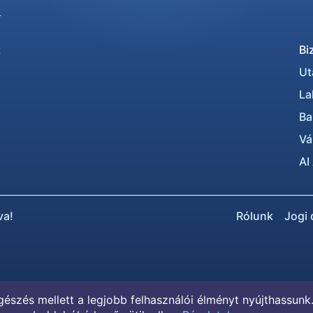
t
Bi
Ut
La
Ba
Vá
AI
va!
Rólunk
Jogi
észés mellett a legjobb felhasználói élményt nyújthassun