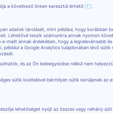
tója a következő linken keresztül érhető
ITT
.
lyan adatok tárolását, mint például, hogy korábban 
eit. Lehetővé teszik számunkra annak nyomon követé
ó e-mailt annak érdekében, hogy a legrelevánsabb é
, például a Google Analytics tulajdonában lévő süti
ozását.
csolhatók, és az Ön beleegyezése nélkül nem helyezzü
éges sütik kivételével bármilyen sütik kerüljenek az 
t
zője lehetőséget nyújt az összes vagy néhány süti elu