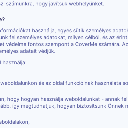
szi számunkra, hogy javítsuk webhelyünket.
e?
információkat használja, egyes sütik személyes adato
k fel személyes adatokat, milyen célból, és az érintet
élet védelme fontos szempont a CoverMe számára. A
mélyes adatait védjük.
 használja:
weboldalunkon és az oldal funkcióinak használata so
ban, hogy hogyan használja weboldalunkat - annak fe
nkább, így megtudhatjuk, hogyan biztosítsunk Önnek 
eboldalakon,