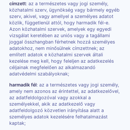
címzett
: az a természetes vagy jogi személy,
közhatalmi szerv, ügynökség vagy bármely egyéb
szerv, akivel, vagy amellyel a személyes adatot
közlik, függetlenül attól, hogy harmadik fél-e.
Azon közhatalmi szervek, amelyek egy egyedi
vizsgálat keretében az uniós vagy a tagállami
joggal összhangban férhetnek hozzá személyes
adatokhoz, nem minősülnek címzettnek; az
említett adatok e közhatalmi szervek általi
kezelése meg kell, hogy feleljen az adatkezelés
céljainak megfelelően az alkalmazandó
adatvédelmi szabályoknak;
harmadik fél
: az a természetes vagy jogi személy,
amely nem azonos az érintettel, az adatkezelővel,
az adatfeldolgozóval vagy azokkal a
személyekkel, akik az adatkezelő vagy
adatfeldolgozó közvetlen irányítása alatt a
személyes adatok kezelésére felhatalmazást
kaptak;