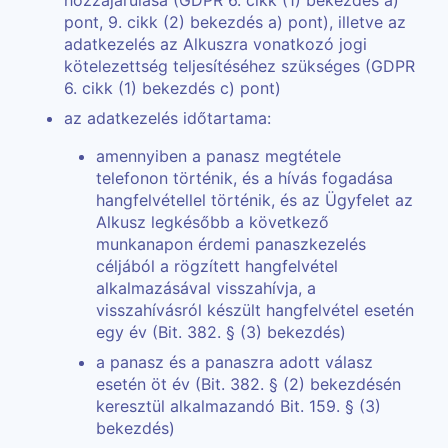
hozzájárulása (GDPR 6. cikk (1) bekezdés a)
pont, 9. cikk (2) bekezdés a) pont), illetve az
adatkezelés az Alkuszra vonatkozó jogi
kötelezettség teljesítéséhez szükséges (GDPR
6. cikk (1) bekezdés c) pont)
az adatkezelés időtartama:
amennyiben a panasz megtétele
telefonon történik, és a hívás fogadása
hangfelvétellel történik, és az Ügyfelet az
Alkusz legkésőbb a következő
munkanapon érdemi panaszkezelés
céljából a rögzített hangfelvétel
alkalmazásával visszahívja, a
visszahívásról készült hangfelvétel esetén
egy év (Bit. 382. § (3) bekezdés)
a panasz és a panaszra adott válasz
esetén öt év (Bit. 382. § (2) bekezdésén
keresztül alkalmazandó Bit. 159. § (3)
bekezdés)