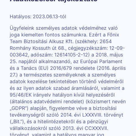
Hatályos: 2023.06.13-tól
Ügyfeleink személyes adatok védelméhez való
joga kiemelten fontos számunkra. Ezért a Főnix
Team Biztosítási Alkusz Kft. (székhely: 2654
Romhány Kossuth út 68., cégjegyzékszám: 12-09-
003642, adószám: 12614105-2-12) a 2018. május
25. napjától alkalmazandó, az Európai Parlament
és a Tanács (EU) 2016/679 rendelete (2016. április
27.) a természetes személyeknek a személyes
adatok kezelése tekintetében történő védelméről
és az ilyen adatok szabad áramlásáról, valamint a
95/46/EK irányelv hatályon kívül helyezéséről
(általános adatvédelmi rendelet) (közismert nevén
„GDPR”) alapján, figyelembe véve a biztosítási
tevékenységről szóló 2014. évi LXXXVIII. törvényt
(„Bit.”), és a hitelintézetekről és a pénzügyi
vállalkozásokról szóló 2013. évi CCXXXVII.
törvényt, valamint a hatályos magyar jog