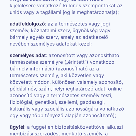
kijelölésére vonatkozó különös szempontokat az
uniós vagy a tagállami jog is meghatározhatja);
adatfeldolgozó
: az a természetes vagy jogi
személy, közhatalmi szerv, ügynökség vagy
bármely egyéb szerv, amely az adatkezelő
nevében személyes adatokat kezel;
személyes adat
: azonosított vagy azonosítható
természetes személyre („érintett”) vonatkozó
bármely információ (azonosítható az a
természetes személy, aki közvetlen vagy
közvetett módon, különösen valamely azonosító,
például név, szám, helymeghatározó adat, online
azonosító vagy a természetes személy testi,
fiziológiai, genetikai, szellemi, gazdasági,
kulturális vagy szociális azonosságára vonatkozó
egy vagy több tényező alapján azonosítható);
ügyfél
: a független biztosításközvetítővel alkuszi
megbízási szerződést megkötő személy, a