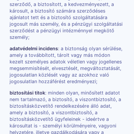
szerződő, a biztosított, a kedvezményezett, a
károsult, a biztosító számára szerződéses
ajánlatot tett és a biztosító szolgáltatására
jogosult más személy, és a pénzügyi szolgáltatási
szerződést a pénzügyi intézménnyel megkötő
személy;
adatvédelmi incidens
: a biztonság olyan sérülése,
amely a továbbított, tárolt vagy más módon
kezelt személyes adatok véletlen vagy jogellenes
megsemmisítését, elvesztését, megváltoztatását,
jogosulatlan közlését vagy az azokhoz való
jogosulatlan hozzáférést eredményezi;
biztosítási titok
: minden olyan, minősített adatot
nem tartalmazó, a biztosító, a viszontbiztosító, a
biztosításközvetítő rendelkezésére álló adat,
amely a biztosító, a viszontbiztosító, a
biztosításközvetítő ügyfeleinek - ideértve a
károsultat is - személyi körülményeire, vagyoni
helyzetére, illetve gazdálkodására vagy a