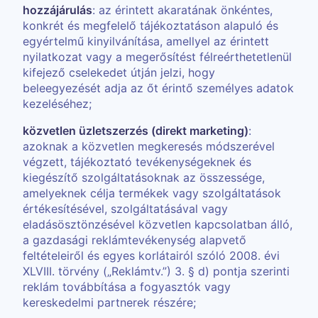
hozzájárulás
: az érintett akaratának önkéntes,
konkrét és megfelelő tájékoztatáson alapuló és
egyértelmű kinyilvánítása, amellyel az érintett
nyilatkozat vagy a megerősítést félreérthetetlenül
kifejező cselekedet útján jelzi, hogy
beleegyezését adja az őt érintő személyes adatok
kezeléséhez;
közvetlen üzletszerzés (direkt marketing)
:
azoknak a közvetlen megkeresés módszerével
végzett, tájékoztató tevékenységeknek és
kiegészítő szolgáltatásoknak az összessége,
amelyeknek célja termékek vagy szolgáltatások
értékesítésével, szolgáltatásával vagy
eladásösztönzésével közvetlen kapcsolatban álló,
a gazdasági reklámtevékenység alapvető
feltételeiről és egyes korlátairól szóló 2008. évi
XLVIII. törvény („Reklámtv.”) 3. § d) pontja szerinti
reklám továbbítása a fogyasztók vagy
kereskedelmi partnerek részére;