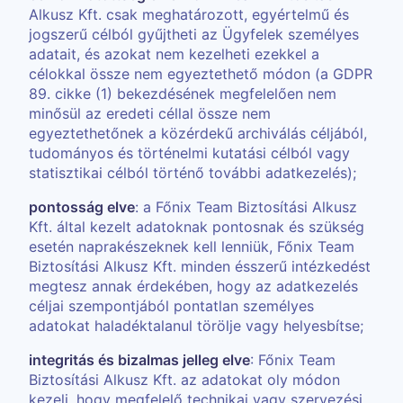
Alkusz Kft. csak meghatározott, egyértelmű és
jogszerű célból gyűjtheti az Ügyfelek személyes
adatait, és azokat nem kezelheti ezekkel a
célokkal össze nem egyeztethető módon (a GDPR
89. cikke (1) bekezdésének megfelelően nem
minősül az eredeti céllal össze nem
egyeztethetőnek a közérdekű archiválás céljából,
tudományos és történelmi kutatási célból vagy
statisztikai célból történő további adatkezelés);
pontosság elve
: a Főnix Team Biztosítási Alkusz
Kft. által kezelt adatoknak pontosnak és szükség
esetén naprakészeknek kell lenniük, Főnix Team
Biztosítási Alkusz Kft. minden ésszerű intézkedést
megtesz annak érdekében, hogy az adatkezelés
céljai szempontjából pontatlan személyes
adatokat haladéktalanul törölje vagy helyesbítse;
integritás és bizalmas jelleg elve
: Főnix Team
Biztosítási Alkusz Kft. az adatokat oly módon
kezeli, hogy megfelelő technikai vagy szervezési