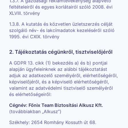
1.3.7. A gazdasági reklámtevékenység alapvető
feltételeiről és egyes korlátairól szóló 2008. évi
XLVIII. törvény
1.3.8. A kutatás és közvetlen üzletszerzés célját
szolgáló név- és lakcímadatok kezeléséről szóló
1995. évi CXIX. törvény
2. Tájékoztatás cégünkről, tisztviselőjéről
A GDPR 13. cikk (1) bekezdés a) és b) pontjai
alapján ügyfeleinknek az alábbi tájékoztatást
adjuk az adatkezelő személyéről, elérhetőségéről,
képviselőjéről, és a képviselő elérhetőségéről,
valamint az adatvédelmi tisztviselő személyéről
és elérhetőségeiről:
Cégnév: Főnix Team Biztosítási Alkusz Kft.
(továbbiakban „Alkusz”)
Székhely: 2654 Romhány Kossuth út 68.