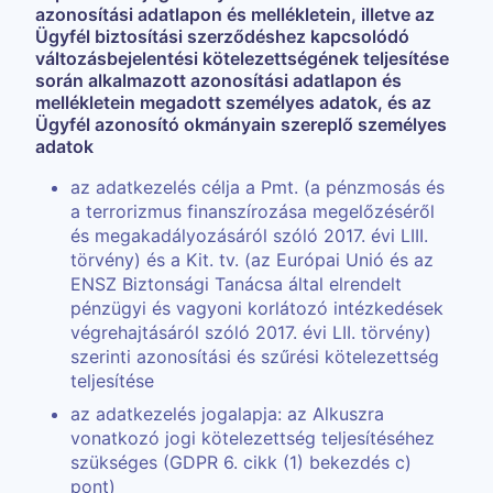
azonosítási adatlapon és mellékletein, illetve az
Ügyfél biztosítási szerződéshez kapcsolódó
változásbejelentési kötelezettségének teljesítése
során alkalmazott azonosítási adatlapon és
mellékletein megadott személyes adatok, és az
Ügyfél azonosító okmányain szereplő személyes
adatok
az adatkezelés célja a Pmt. (a pénzmosás és
a terrorizmus finanszírozása megelőzéséről
és megakadályozásáról szóló 2017. évi LIII.
törvény) és a Kit. tv. (az Európai Unió és az
ENSZ Biztonsági Tanácsa által elrendelt
pénzügyi és vagyoni korlátozó intézkedések
végrehajtásáról szóló 2017. évi LII. törvény)
szerinti azonosítási és szűrési kötelezettség
teljesítése
az adatkezelés jogalapja: az Alkuszra
vonatkozó jogi kötelezettség teljesítéséhez
szükséges (GDPR 6. cikk (1) bekezdés c)
pont)