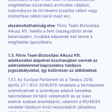
megfelelően közérdekű archiválás céljából,
tudományos és történelmi kutatási célból vagy
statisztikai célból kerül majd sor;
elszámoltathatóság elve
: Főnix Team Biztosítási
Alkusz Kft. felelős a fent összegyűjtött elvek
betartásáért, továbbá képesnek kell lennie a
megfelelés igazolására.
1.3. Főnix Team Biztosítási Alkusz Kft.
adatkezelési alapelvei összhangban vannak az
adatvédelemmel kapcsolatos hatályos
jogszabályokkal, így különösen az alábbiakkal:
1.3.1. Az Európai Parlament és a Tanács 2016.
április 27-i (EU) 2016/679 rendelete a természetes
személyeknek a személyes adatok kezelése
tekintetében történő védelméről és az ilyen
adatok szabad áramlásáról, valamint a 95/46/EK
rendelet hatályon kívül helyezéséről (általános