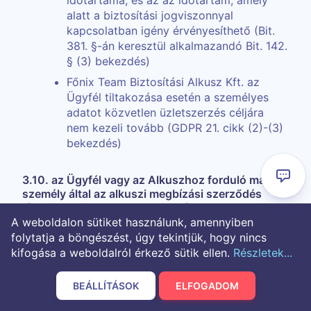
időtartama, és az az időtartam, amely
alatt a biztosítási jogviszonnyal
kapcsolatban igény érvényesíthető (Bit.
381. §-án keresztül alkalmazandó Bit. 142.
§ (3) bekezdés)
Főnix Team Biztosítási Alkusz Kft. az
Ügyfél tiltakozása esetén a személyes
adatot közvetlen üzletszerzés céljára
nem kezeli tovább (GDPR 21. cikk (2)-(3)
bekezdés)
3.10. az Ügyfél vagy az Alkuszhoz forduló más
személy által az alkuszi megbízási szerződés
létrejötte előtt megadott személyes adatok,
különösen az Ügyfél vagy az Alkuszhoz forduló
A weboldalon sütiket használunk, amennyiben
más személy által kezdeményezett
folytatja a böngészést, úgy tekintjük, hogy nincs
kapcsolatfelvétel során az Alkusz számára élő
kifogása a weboldalról érkező sütik ellen.
Részletek...
szóban, telefonon, írásos megkeresésben vagy
elektronikus levélben megadott adatok
BEÁLLÍTÁSOK
ELFOGADOM
az adatkezelés célja az Ügyfél vagy az