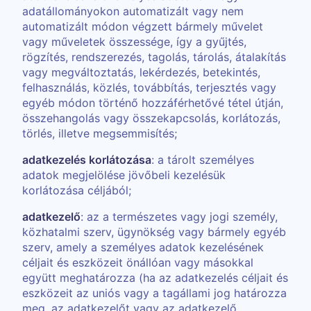
adatállományokon automatizált vagy nem
automatizált módon végzett bármely művelet
vagy műveletek összessége, így a gyűjtés,
rögzítés, rendszerezés, tagolás, tárolás, átalakítás
vagy megváltoztatás, lekérdezés, betekintés,
felhasználás, közlés, továbbítás, terjesztés vagy
egyéb módon történő hozzáférhetővé tétel útján,
összehangolás vagy összekapcsolás, korlátozás,
törlés, illetve megsemmisítés;
adatkezelés korlátozása
: a tárolt személyes
adatok megjelölése jövőbeli kezelésük
korlátozása céljából;
adatkezelő
: az a természetes vagy jogi személy,
közhatalmi szerv, ügynökség vagy bármely egyéb
szerv, amely a személyes adatok kezelésének
céljait és eszközeit önállóan vagy másokkal
együtt meghatározza (ha az adatkezelés céljait és
eszközeit az uniós vagy a tagállami jog határozza
meg, az adatkezelőt vagy az adatkezelő