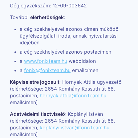
Cégjegyzékszám: 12-09-003642
További
elérhetőségek
:
a cég székhelyével azonos címen működő
ügyfélszolgálati iroda, annak nyitvatartási
idejében
a cég székhelyével azonos postacímen
a
www.fonixteam.hu
weboldalon
a
fonix@fonixteam.hu
emailcímen
Képviseletre jogosult
: Hornyák Attila ügyvezető
(elérhetősége: 2654 Romhány Kossuth út 68.
postacímen,
hornyak.attila@fonixteam.hu
emailcímen)
Adatvédelmi tisztviselő
: Koplányi István
(elérhetősége: 2654 Romhány Kossuth út 68.
postacímen,
koplanyi.istvan@fonixteam.hu
emailcímen)