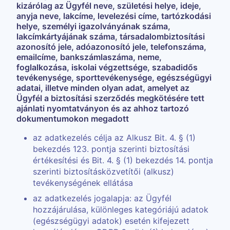
kizárólag az Ügyfél neve, születési helye, ideje,
anyja neve, lakcíme, levelezési címe, tartózkodási
helye, személyi igazolványának száma,
lakcímkártyájának száma, társadalombiztosítási
azonosító jele, adóazonosító jele, telefonszáma,
emailcíme, bankszámlaszáma, neme,
foglalkozása, iskolai végzettsége, szabadidős
tevékenysége, sporttevékenysége, egészségügyi
adatai, illetve minden olyan adat, amelyet az
Ügyfél a biztosítási szerződés megkötésére tett
ajánlati nyomtatványon és az ahhoz tartozó
dokumentumokon megadott
az adatkezelés célja az Alkusz Bit. 4. § (1)
bekezdés 123. pontja szerinti biztosítási
értékesítési és Bit. 4. § (1) bekezdés 14. pontja
szerinti biztosításközvetítői (alkusz)
tevékenységének ellátása
az adatkezelés jogalapja: az Ügyfél
hozzájárulása, különleges kategóriájú adatok
(egészségügyi adatok) esetén kifejezett