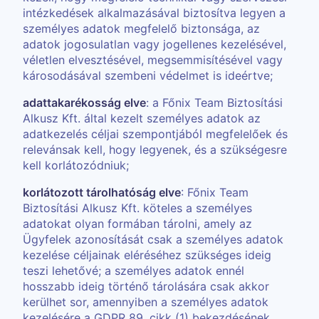
intézkedések alkalmazásával biztosítva legyen a
személyes adatok megfelelő biztonsága, az
adatok jogosulatlan vagy jogellenes kezelésével,
véletlen elvesztésével, megsemmisítésével vagy
károsodásával szembeni védelmet is ideértve;
adattakarékosság elve
: a Főnix Team Biztosítási
Alkusz Kft. által kezelt személyes adatok az
adatkezelés céljai szempontjából megfelelőek és
relevánsak kell, hogy legyenek, és a szükségesre
kell korlátozódniuk;
korlátozott tárolhatóság elve
: Főnix Team
Biztosítási Alkusz Kft. köteles a személyes
adatokat olyan formában tárolni, amely az
Ügyfelek azonosítását csak a személyes adatok
kezelése céljainak eléréséhez szükséges ideig
teszi lehetővé; a személyes adatok ennél
hosszabb ideig történő tárolására csak akkor
kerülhet sor, amennyiben a személyes adatok
kezelésére a GDPR 89. cikk (1) bekezdésének