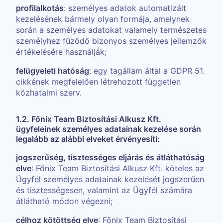
profilalkotás
: személyes adatok automatizált
kezelésének bármely olyan formája, amelynek
során a személyes adatokat valamely természetes
személyhez fűződő bizonyos személyes jellemzők
értékelésére használják;
felügyeleti hatóság
: egy tagállam által a GDPR 51.
cikkének megfelelően létrehozott független
közhatalmi szerv.
1.2. Főnix Team Biztosítási Alkusz Kft.
ügyfeleinek személyes adatainak kezelése során
legalább az alábbi elveket érvényesíti:
jogszerűség, tisztességes eljárás és átláthatóság
elve
: Főnix Team Biztosítási Alkusz Kft. köteles az
Ügyfél személyes adatainak kezelését jogszerűen
és tisztességesen, valamint az Ügyfél számára
átlátható módon végezni;
célhoz kötöttség elve
: Főnix Team Biztosítási