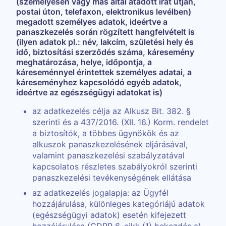
(személyesen vagy más által átadott irat útján,
postai úton, telefaxon, elektronikus levélben)
megadott személyes adatok, ideértve a
panaszkezelés során rögzített hangfelvételt is
(ilyen adatok pl.: név, lakcím, születési hely és
idő, biztosítási szerződés száma, káresemény
meghatározása, helye, időpontja, a
káreseménnyel érintettek személyes adatai, a
káreseményhez kapcsolódó egyéb adatok,
ideértve az egészségügyi adatokat is)
az adatkezelés célja az Alkusz Bit. 382. §
szerinti és a 437/2016. (XII. 16.) Korm. rendelet
a biztosítók, a többes ügynökök és az
alkuszok panaszkezelésének eljárásával,
valamint panaszkezelési szabályzatával
kapcsolatos részletes szabályokról szerinti
panaszkezelési tevékenységének ellátása
az adatkezelés jogalapja: az Ügyfél
hozzájárulása, különleges kategóriájú adatok
(egészségügyi adatok) esetén kifejezett