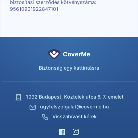
biztosítási szerződés kötvényszáma:
95610901922847101
CoverMe
Biztonság egy kattintásra
1092 Budapest,
Köztelek utca 6. 7. emelet
ugyfelszolgalat@coverme.hu
Visszahívást kérek