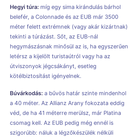
Hegyi túra:
míg egy sima kirándulás bárhol
belefér, a Colonnade és az EUB már 3500
méter felett extrémnek (vagy akár kizártnak)
tekinti a túrázást. Sőt, az EUB-nál
hegymászásnak minősül az is, ha egyszerűen
letérsz a kijelölt turistaútról vagy ha az
útviszonyok jégcsákányt, esetleg
kötélbiztosítást igényelnek.
Búvárkodás:
a bűvös határ szinte mindenhol
a 40 méter. Az Allianz Arany fokozata eddig
véd, de ha 41 méterre merülsz, már Platina
csomag kell. Az EUB pedig még ennél is
szigorúbb: náluk a légzőkészülék nélküli