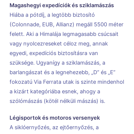
Magashegyi expedíciók és sziklamászás
Hiába a pótdíj, a legtöbb biztosító
(Colonnade, EUB, Allianz) megáll 5500 méter
felett. Aki a Himalája legmagasabb csúcsait
vagy nyolcezreseket céloz meg, annak
egyedi, expedíciós biztosításra van
szüksége. Ugyanígy a sziklamászás, a
barlangászat és a legnehezebb, „D” és „E”
fokozatú Via Ferrata utak is szinte mindenhol
a kizárt kategóriába esnek, ahogy a
szólómászás (kötél nélküli mászás) is.
Légisportok és motoros versenyek
A siklóernyőzés, az ejtőernyőzés, a