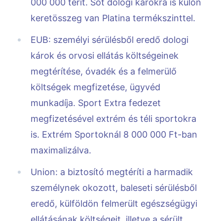
000 000 térít. Sőt dologi károkra is külön
keretösszeg van Platina termékszinttel.
EUB: személyi sérülésből eredő dologi
károk és orvosi ellátás költségeinek
megtérítése, óvadék és a felmerülő
költségek megfizetése, ügyvéd
munkadíja. Sport Extra fedezet
megfizetésével extrém és téli sportokra
is. Extrém Sportoknál 8 000 000 Ft-ban
maximalizálva.
Union: a biztosító megtéríti a harmadik
személynek okozott, baleseti sérülésből
eredő, külföldön felmerült egészségügyi
ellátásának költségeit, illetve a sérült