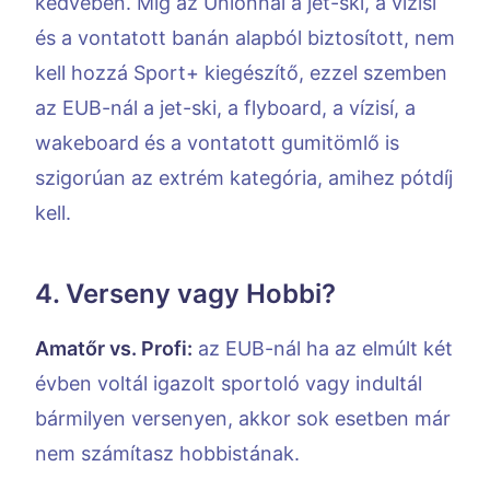
kedvében. Míg az Unionnál a jet-ski, a vízisí
és a vontatott banán alapból biztosított, nem
kell hozzá Sport+ kiegészítő, ezzel szemben
az EUB-nál a jet-ski, a flyboard, a vízisí, a
wakeboard és a vontatott gumitömlő is
szigorúan az extrém kategória, amihez pótdíj
kell.
4. Verseny vagy Hobbi?
Amatőr vs. Profi:
az EUB-nál ha az elmúlt két
évben voltál igazolt sportoló vagy indultál
bármilyen versenyen, akkor sok esetben már
nem számítasz hobbistának.