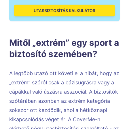
UTASBIZTOSÍTÁS KALKULÁTOR
Mitől „extrém” egy sport a
biztosító szemében?
A legtöbb utazó ott követi el a hibát, hogy az
„extrém” szóról csak a bázisugrásra vagy a
cápákkal való úszásra asszociál. A biztosítók
szótárában azonban az extrém kategória
sokszor ott kezdődik, ahol a hétköznapi
kikapcsolódás véget ér. A CoverMe-n
elérhető négy utasbiztosítási szolgáltató - az