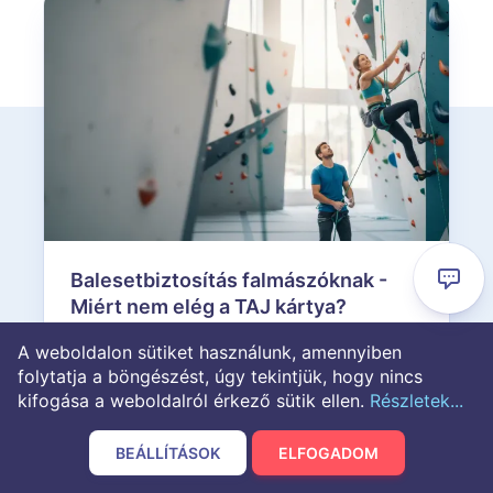
Balesetbiztosítás falmászóknak -
Miért nem elég a TAJ kártya?
Miért nem elég a TAJ kártya
A weboldalon sütiket használunk, amennyiben
falmászóknak? Fedezd fel a
folytatja a böngészést, úgy tekintjük, hogy nincs
balesetbiztosítás előnyeit és hasonlítsd
kifogása a weboldalról érkező sütik ellen.
Részletek...
össze a Generali és Union ajánlatait.
Mássz biztonságban!
BEÁLLÍTÁSOK
ELFOGADOM
Utoljára frissítve - 2026. 01. 22.