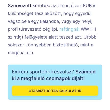
Szervezett keretek:
az Union és az EUB is
különbséget tesz aközött, hogy egyedül
vágsz bele egy kalandba, vagy egy helyi,
profi túravezető cég (pl.
raftingnál
WW I-II
szintig) felügyelete alatt teszed azt. Utóbbi
sokszor könnyebben biztosítható, mint a
magánakció.
Extrém sportolni készülsz?
Számold
ki a megfelelő csomagok díjait!
UTASBIZTOSÍTÁS KALKULÁTOR