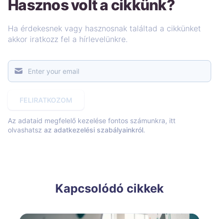
Hasznos volt a cikkünk?
Ha érdekesnek vagy hasznosnak találtad a cikkünket
akkor iratkozz fel a hírlevelünkre.
FELIRATKOZOM
Az adataid megfelelő kezelése fontos számunkra, itt
olvashatsz
az adatkezelési szabályainkról
.
Kapcsolódó cikkek