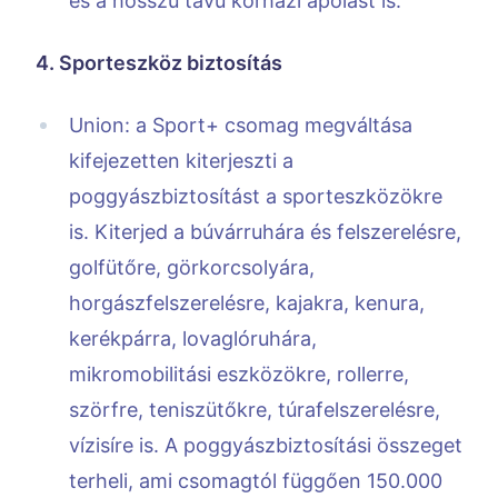
és a hosszú távú kórházi ápolást is.
4. Sporteszköz biztosítás
Union: a Sport+ csomag megváltása
kifejezetten kiterjeszti a
poggyászbiztosítást a sporteszközökre
is. Kiterjed a búvárruhára és felszerelésre,
golfütőre, görkorcsolyára,
horgászfelszerelésre, kajakra, kenura,
kerékpárra, lovaglóruhára,
mikromobilitási eszközökre, rollerre,
szörfre, teniszütőkre, túrafelszerelésre,
vízisíre is. A poggyászbiztosítási összeget
terheli, ami csomagtól függően 150.000