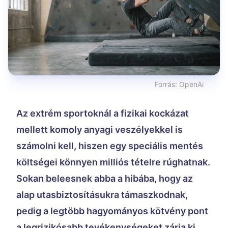
Forrás:
OpenAi
Az extrém sportoknál a fizikai kockázat
mellett komoly anyagi veszélyekkel is
számolni kell, hiszen egy speciális mentés
költségei könnyen milliós tételre rúghatnak.
Sokan beleesnek abba a hibába, hogy az
alap utasbiztosításukra támaszkodnak,
pedig a legtöbb hagyományos kötvény pont
a legrizikósabb tevékenységeket zárja ki.