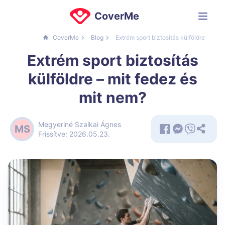
CoverMe
CoverMe
Blog
Extrém sport biztosítás külföldre
Extrém sport biztosítás
külföldre – mit fedez és
mit nem?
Megyeriné Szalkai Ágnes
MS
Frissítve: 2026.05.23.