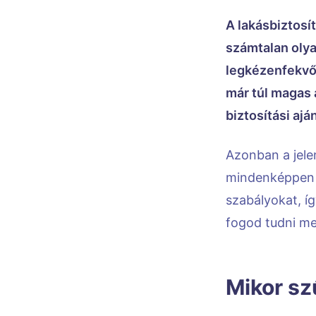
A lakásbiztosí
számtalan olya
legkézenfekvőb
már túl magas 
biztosítási ajá
Azonban a jele
mindenképpen 
szabályokat, í
fogod tudni m
Mikor sz