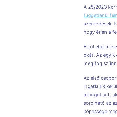
A 25/2023 kor
függetlenül f
szerződések. E
hogy érjen a f
Ettől eltérő e
okát. Az egyik
meg fog szűnni 
Az első csoport
ingatlan kiker
az ingatlant, 
sorolható az a
képessége megs