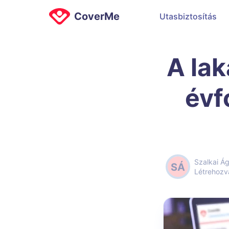
CoverMe
Utasbiztosítás
A la
évf
Szalkai Á
SÁ
Létrehozv