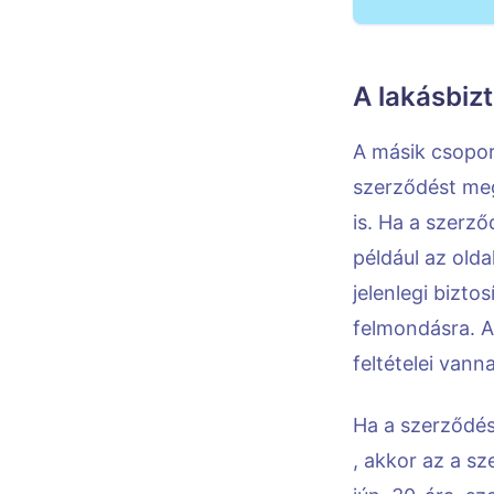
A lakásbiz
A másik csopor
szerződést meg
is. Ha a szerző
például az olda
jelenlegi bizto
felmondásra. A
feltételei vann
Ha a szerződé
, akkor az a s