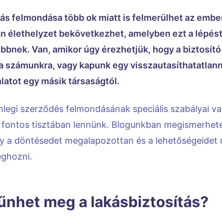
tás felmondása több ok miatt is felmerülhet az embe
n élethelyzet bekövetkezhet, amelyben ezt a lépést 
bnek. Van, amikor úgy érezhetjük, hogy a biztosító á
a számunkra, vagy kapunk egy visszautasíthatatlann
nlatot egy másik társaságtól.
nlegi szerződés felmondásának speciális szabályai va
fontos tisztában lennünk. Blogunkban megismerhete
gy a döntésedet megalapozottan és a lehetőségeidet
eghozni.
űnhet meg a lakásbiztosítás?