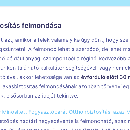
tosítás felmondása
t azt, amikor a felek valamelyike úgy dönt, hogy sze
szüntetni. A felmondó lehet a szerződő, de lehet ma
dő például anyagi szempontból a réginél kedvezőbb ajá
lunkon található kalkulátor segítségével, vagy nem e
sítójával, akkor lehetősége van az
évforduló előtt 30 
 lakásbiztosítás felmondásának azonban törvényileg
ak, elsősorban az idejét tekintve.
s
Minősített Fogyasztóbarát Otthonbiztosítás, azaz
zerződés naptári negyedévente is felmondható, azaz m