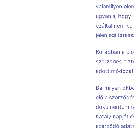
valamilyen ele
ugyanis, hogy 
ezáltal nem ke
jelenlegi társas
Korábban a blo
szerződés bizt
adott módozat f
Bármilyen okbó
elő a szerződé
dokumentumnak 
hatály napját 
szerződő adata