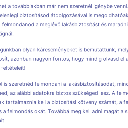
met a továbbiakban már nem szeretnél igénybe venni
jelenlegi biztosításod átdolgozásával is megoldhatóak
ll felmondanod a meglévő lakásbiztosítást és maradni
ágnál.
gunkban olyan káreseményeket is bemutattunk, mely
osít, azonban nagyon fontos, hogy mindig olvasd el 
eltételeit!
l is szeretnéd felmondani a lakásbiztosításodat, mi
sed, az alábbi adatokra biztos szükséged lesz. A fel
tartalmaznia kell a biztosítási kötvény számát, a f
és a felmondás okát. Továbbá meg kell adni magát a 
it.