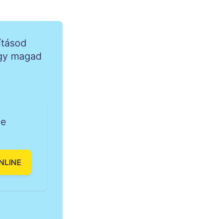
ításod
ogy magad
Me
NLINE