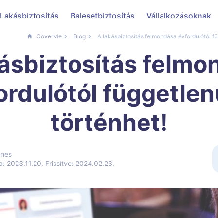
Lakásbiztosítás
Balesetbiztosítás
Vállalkozásoknak
CoverMe
Blog
A lakásbiztosítás felmondása évfordulótól füg
kásbiztosítás felmo
ordulótól függetlenü
történhet!
gnes
a: 2023.11.20.
Frissítve: 2024.02.23.