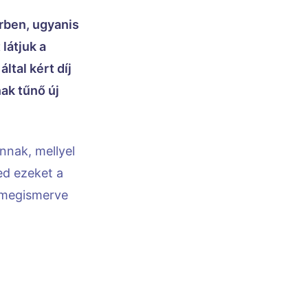
rben, ugyanis
látjuk a
ltal kért díj
ak tűnő új
nnak, mellyel
d ezeket a
 megismerve