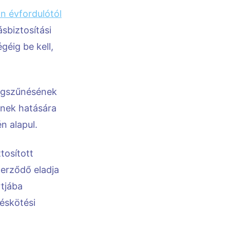
n évfordulótól
sbiztosítási
géig be kell,
megszűnésének
ynek hatására
n alapul.
tosított
zerződő eladja
rtjába
éskötési