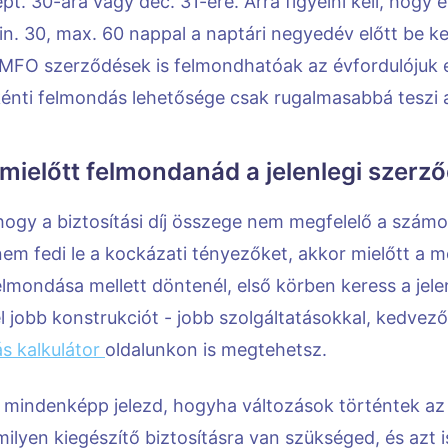
ept. 30-ára vagy dec. 31-ére. Arra figyelni kell, hogy
in. 30, max. 60 nappal a naptári negyedév előtt be ke
MFO szerződések is felmondhatóak az évfordulójuk e
nti felmondás lehetősége csak rugalmasabbá teszi a
 mielőtt felmondanád a jelenlegi szerz
hogy a biztosítási díj összege nem megfelelő a szá
nem fedi le a kockázati tényezőket, akkor mielőtt a 
lmondása mellett döntenél, első körben keress a jele
jobb konstrukciót - jobb szolgáltatásokkal, kedvezőb
ás kalkulátor
oldalunkon is megtehetsz.
lé mindenképp jelezd, hogyha változások történtek az
ilyen kiegészítő biztosításra van szükséged, és azt i