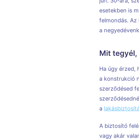
jún. 30-ára, sz
esetekben is m
felmondás. Az 
a negyedévenké
Mit tegyél,
Ha úgy érzed, 
a konstrukció 
szerződésed fe
szerződésednél 
a
lakásbiztosít
A biztosító fe
vagy akár valam