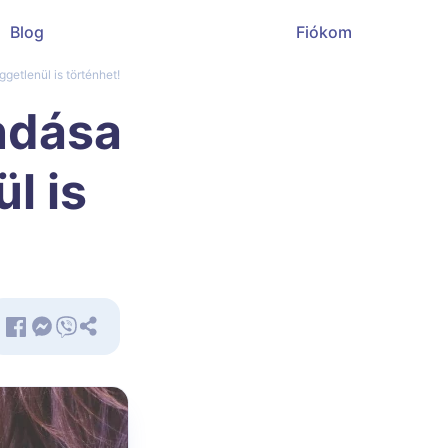
Blog
Fiókom
getlenül is történhet!
ndása
l is