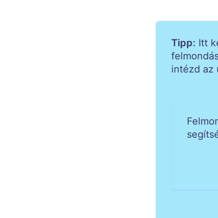
Tipp:
Itt 
felmondás
intézd az
Felmon
segíts