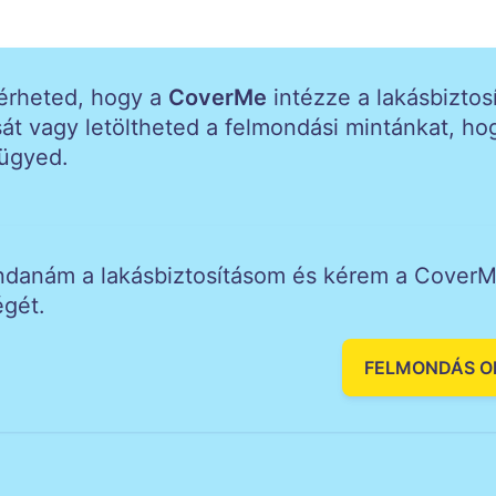
kérheted, hogy a
CoverMe
intézze a lakásbiztos
át vagy letöltheted a felmondási mintánkat, h
 ügyed.
danám a lakásbiztosításom és kérem a Cover
égét.
FELMONDÁS O