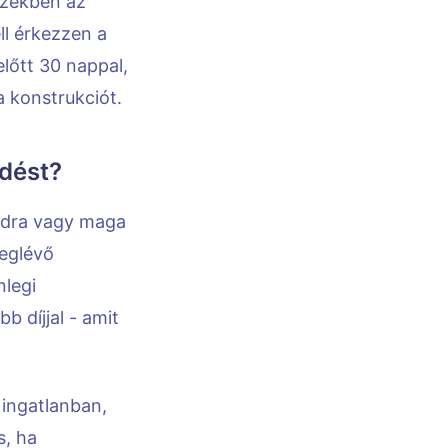
 ezekben az
ll érkezzen a
lőtt 30 nappal,
 konstrukciót.
ődést?
modra vagy maga
meglévő
nlegi
b díjjal - amit
 ingatlanban,
s, ha