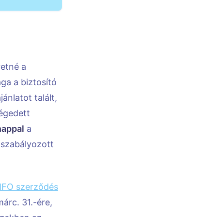
retné a
ga a biztosító
nlatot talált,
légedett
nappal
a
 szabályozott
 MFO szerződés
árc. 31.-ére,