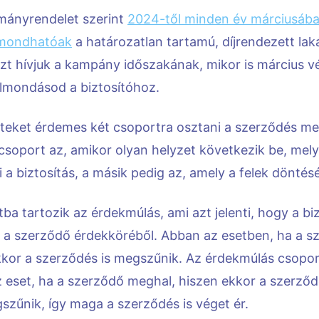
mányrendelet szerint
2024-től minden év márciusába
elmondhatóak
a határozatlan tartamú, díjrendezett laká
zt hívjuk a kampány időszakának, mikor is március vé
elmondásod a biztosítóhoz.
seteket érdemes két csoportra osztani a szerződés 
 csoport az, amikor olyan helyzet következik be, mel
a biztosítás, a másik pedig az, amely a felek döntésé
ba tartozik az érdekmúlás, ami azt jelenti, hogy a biz
ül a szerződő érdekköréből. Abban az esetben, ha a s
akkor a szerződés is megszűnik. Az érdekmúlás csopo
z eset, ha a szerződő meghal, hiszen ekkor a szerződ
zűnik, így maga a szerződés is véget ér.