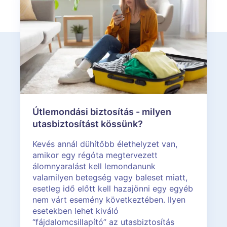
Útlemondási biztosítás - milyen
utasbiztosítást kössünk?
Kevés annál dühítőbb élethelyzet van,
amikor egy régóta megtervezett
álomnyaralást kell lemondanunk
valamilyen betegség vagy baleset miatt,
esetleg idő előtt kell hazajönni egy egyéb
nem várt esemény következtében. Ilyen
esetekben lehet kiváló
“fájdalomcsillapító” az utasbiztosítás