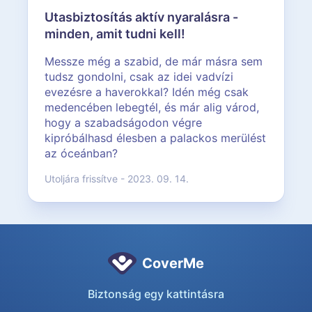
Utasbiztosítás aktív nyaralásra -
minden, amit tudni kell!
Messze még a szabid, de már másra sem
tudsz gondolni, csak az idei vadvízi
evezésre a haverokkal? Idén még csak
medencében lebegtél, és már alig várod,
hogy a szabadságodon végre
kipróbálhasd élesben a palackos merülést
az óceánban?
Utoljára frissítve - 2023. 09. 14.
CoverMe
Biztonság egy kattintásra