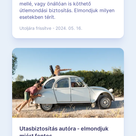
mellé, vagy önállóan is köthető
útlemondási biztosítás. Elmondjuk milyen
esetekben térít.
Utoljára frissítve - 2024. 05. 16.
Utasbiztosítás autóra - elmondjuk
miért fontos