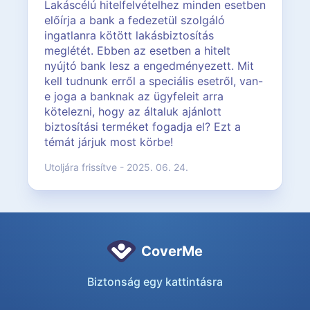
Lakáscélú hitelfelvételhez minden esetben
előírja a bank a fedezetül szolgáló
ingatlanra kötött lakásbiztosítás
meglétét. Ebben az esetben a hitelt
nyújtó bank lesz a engedményezett. Mit
kell tudnunk erről a speciális esetről, van-
e joga a banknak az ügyfeleit arra
kötelezni, hogy az általuk ajánlott
biztosítási terméket fogadja el? Ezt a
témát járjuk most körbe!
Utoljára frissítve - 2025. 06. 24.
CoverMe
Biztonság egy kattintásra