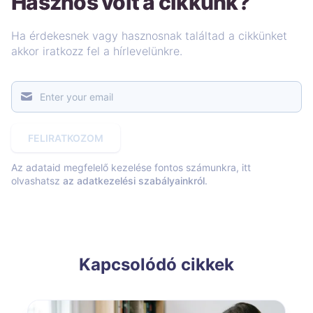
Hasznos volt a cikkünk?
Ha érdekesnek vagy hasznosnak találtad a cikkünket
akkor iratkozz fel a hírlevelünkre.
FELIRATKOZOM
Az adataid megfelelő kezelése fontos számunkra, itt
olvashatsz
az adatkezelési szabályainkról
.
Kapcsolódó cikkek