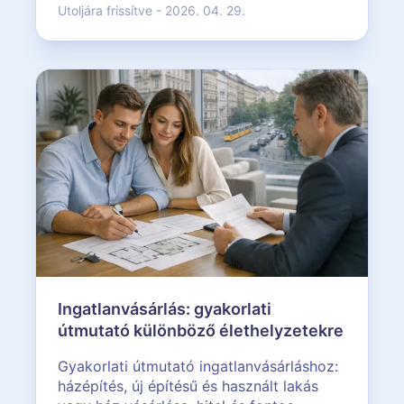
Utoljára frissítve - 2026. 04. 29.
Ingatlanvásárlás: gyakorlati
útmutató különböző élethelyzetekre
Gyakorlati útmutató ingatlanvásárláshoz:
házépítés, új építésű és használt lakás