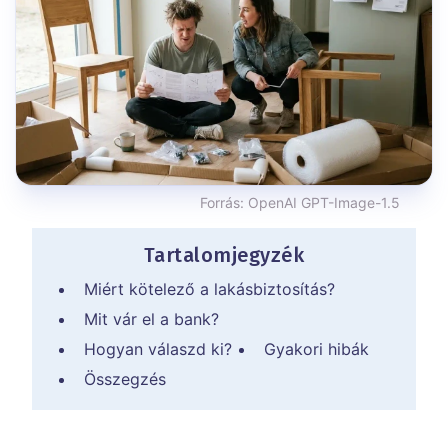
Forrás:
OpenAI GPT-Image-1.5
Tartalomjegyzék
Miért kötelező a lakásbiztosítás?
Mit vár el a bank?
Hogyan válaszd ki?
Gyakori hibák
Összegzés