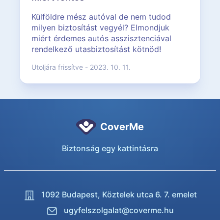
Külföldre mész autóval de nem tudod
milyen biztosítást vegyél? Elmondjuk
miért érdemes autós asszisztenciával
rendelkező utasbiztosítást kötnöd!
Utoljára frissítve - 2023. 10. 11.
CoverMe
Biztonság egy kattintásra
1092 Budapest,
Köztelek utca 6. 7. emelet
ugyfelszolgalat@coverme.hu