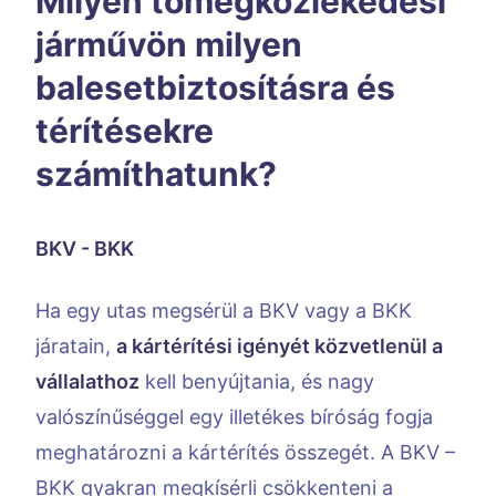
Milyen tömegközlekedési
járművön milyen
balesetbiztosításra és
térítésekre
számíthatunk?
BKV - BKK
Ha egy utas megsérül a BKV vagy a BKK
járatain,
a kártérítési igényét közvetlenül a
vállalathoz
kell benyújtania, és nagy
valószínűséggel egy illetékes bíróság fogja
meghatározni a kártérítés összegét. A BKV –
BKK gyakran megkísérli csökkenteni a