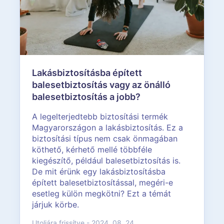
Lakásbiztosításba épített
balesetbiztosítás vagy az önálló
balesetbiztosítás a jobb?
A legelterjedtebb biztosítási termék
Magyarországon a lakásbiztosítás. Ez a
biztosítási típus nem csak önmagában
köthető, kérhető mellé többféle
kiegészítő, például balesetbiztosítás is.
De mit érünk egy lakásbiztosításba
épített balesetbiztosítással, megéri-e
esetleg külön megkötni? Ezt a témát
járjuk körbe.
Utoljára frissítve - 2024. 08. 24.