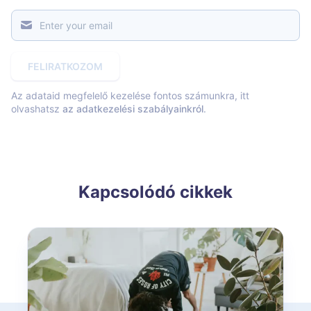
FELIRATKOZOM
Az adataid megfelelő kezelése fontos számunkra, itt
olvashatsz
az adatkezelési szabályainkról
.
Kapcsolódó cikkek