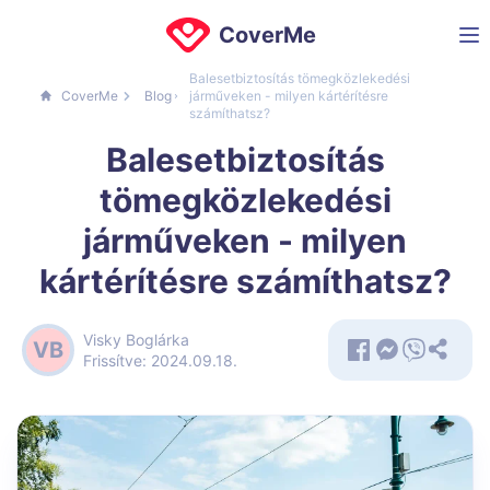
CoverMe
Balesetbiztosítás tömegközlekedési
CoverMe
Blog
járműveken - milyen kártérítésre
számíthatsz?
Balesetbiztosítás
tömegközlekedési
járműveken - milyen
kártérítésre számíthatsz?
Visky Boglárka
VB
Frissítve: 2024.09.18.