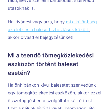
testi, illetve szellemi károsodást szenvedő
utasoknak is.
Ha kíváncsi vagy arra, hogy
mi a különbség
az élet- és a balesetbiztosítások között
,
akkor olvasd el bejegyzésünket!
Mi a teendő tömegközlekedési
eszközön történt baleset
esetén?
Ha önhibánkon kívül balesetet szenvedünk
egy tömegközlekedési eszközön, akkor ezzel
összefüggésben a szolgáltató kártérítést
fizet a nálunk lévő tárgyak, csomagok, élő