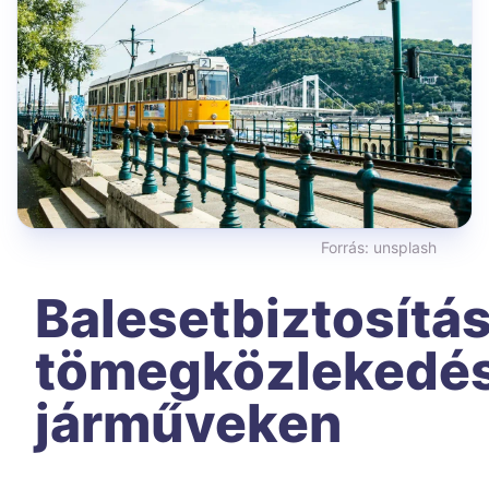
Forrás:
unsplash
Balesetbiztosítá
tömegközlekedés
járműveken