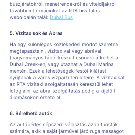
buszjáratokról, menetrendekről és viteldíjakról
további információkat az RTA hivatalos
weboldalán talál:
Dubai Bus
5. Vízitaxisok és Abras
Ha egy különleges közlekedési módot szeretne
megtapasztalni, vízitaxival vagy abrával
(hagyományos fából készült csónak) átkelhet a
Dubai Creek-en, vagy utazhat a Dubai Marina
mentén. Ezek a lehetőségek festői kilátást
nyújtanak a város vízparti területeire. A vízitaxikat
az RTA vízitaxi szolgáltatásán keresztül lehet
lefoglalni, az abra-szolgáltatás pedig a kijelölt
állomásokon érhető el.
6. Bérelhető autók
Az autóbérlés népszerű választás azon turisták
számára, akik a saját járművel járó rugalmasságot