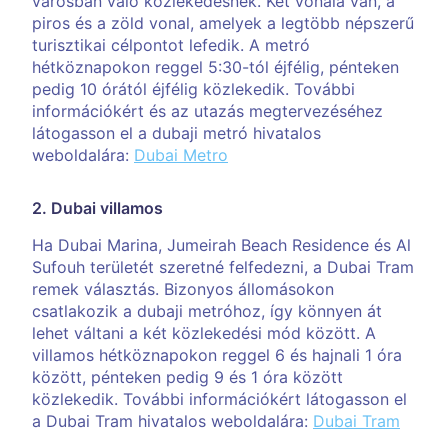
városban való közlekedésnek. Két vonala van, a
piros és a zöld vonal, amelyek a legtöbb népszerű
turisztikai célpontot lefedik. A metró
hétköznapokon reggel 5:30-tól éjfélig, pénteken
pedig 10 órától éjfélig közlekedik. További
információkért és az utazás megtervezéséhez
látogasson el a dubaji metró hivatalos
weboldalára:
Dubai Metro
2. Dubai villamos
Ha Dubai Marina, Jumeirah Beach Residence és Al
Sufouh területét szeretné felfedezni, a Dubai Tram
remek választás. Bizonyos állomásokon
csatlakozik a dubaji metróhoz, így könnyen át
lehet váltani a két közlekedési mód között. A
villamos hétköznapokon reggel 6 és hajnali 1 óra
között, pénteken pedig 9 és 1 óra között
közlekedik. További információkért látogasson el
a Dubai Tram hivatalos weboldalára:
Dubai Tram