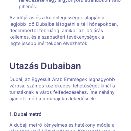
felfedezése vagy a gyönyörű strandokon való
pihenés.
Az időjárás és a különlegességek alapján a
legjobb idő Dubajba látogatni a téli hónapokban,
decembertől februárig, amikor az időjárás
kellemes, és a szabadtéri tevékenységek a
legteljesebb mértékben élvezhetők.
Utazás Dubaiban
Dubai, az Egyesült Arab Emírségek legnagyobb
városa, számos közlekedési lehetőséget kínál a
turistáknak a város felfedezéséhez. Íme néhány
ajánlott módja a dubaji közlekedésnek:
1. Dubai metró
A dubaji metró kényelmes és hatékony módja a