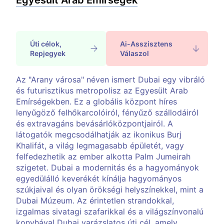
Egyesült Arab Emirségek
Úti célok,
Ai-Asszisztens
Repjegyek
Válaszol
Az "Arany városa" néven ismert Dubai egy vibráló
és futurisztikus metropolisz az Egyesült Arab
Emírségekben. Ez a globális központ híres
lenyűgöző felhőkarcolóiról, fényűző szállodáiról
és extravagáns bevásárlóközpontjairól. A
látogatók megcsodálhatják az ikonikus Burj
Khalifát, a világ legmagasabb épületét, vagy
felfedezhetik az ember alkotta Palm Jumeirah
szigetet. Dubai a modernitás és a hagyományok
egyedülálló keverékét kínálja hagyományos
szúkjaival és olyan örökségi helyszínekkel, mint a
Dubai Múzeum. Az érintetlen strandokkal,
izgalmas sivatagi szafarikkal és a világszínvonalú
konyhával Dubaj varázslatos úti cél, amely