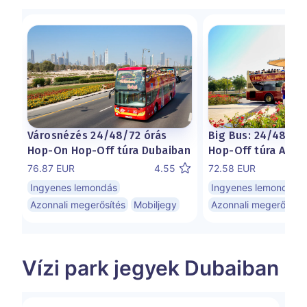
Big Bus: 24/48 ór
Városnézés 24/48/72 órás
Hop-Off túra Abu 
Hop-On Hop-Off túra Dubaiban
72.58 EUR
76.87 EUR
4.55
Ingyenes lemondás
Ingyenes lemondás
Azonnali megerősítés
Azonnali megerősítés
Mobiljegy
Vízi park jegyek Dubaiban