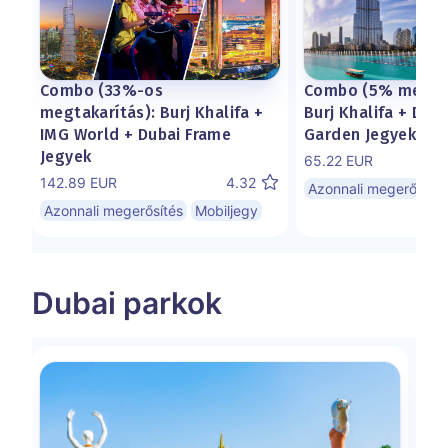
Combo (5% megtak
Combo (33%-os
Burj Khalifa + Duba
megtakarítás): Burj Khalifa +
Garden Jegyek
IMG World + Dubai Frame
Jegyek
65.22 EUR
142.89 EUR
4.32
Azonnali megerősítés
Azonnali megerősítés
Mobiljegy
Dubai parkok