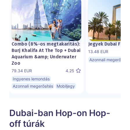
Combo (8%-os megtakarítás):
Jegyek Dubai Fram
Burj Khalifa At The Top + Dubai
13.48 EUR
Aquarium &amp; Underwater
Azonnali megerősítés
Zoo
79.34 EUR
4.25
Ingyenes lemondás
Azonnali megerősítés
Mobiljegy
Dubai-ban Hop-on Hop-
off túrák