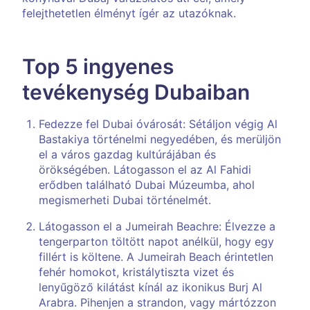
felejthetetlen élményt ígér az utazóknak.
Top 5 ingyenes
tevékenység Dubaiban
Fedezze fel Dubai óvárosát: Sétáljon végig Al
Bastakiya történelmi negyedében, és merüljön
el a város gazdag kultúrájában és
örökségében. Látogasson el az Al Fahidi
erődben található Dubai Múzeumba, ahol
megismerheti Dubai történelmét.
Látogasson el a Jumeirah Beachre: Élvezze a
tengerparton töltött napot anélkül, hogy egy
fillért is költene. A Jumeirah Beach érintetlen
fehér homokot, kristálytiszta vizet és
lenyűgöző kilátást kínál az ikonikus Burj Al
Arabra. Pihenjen a strandon, vagy mártózzon