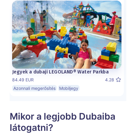
Jegyek a dubaji LEGOLAND® Water Parkba
84.49 EUR
4.28
Azonnali megerősítés
Mobiljegy
Mikor a legjobb Dubaiba
látogatni?