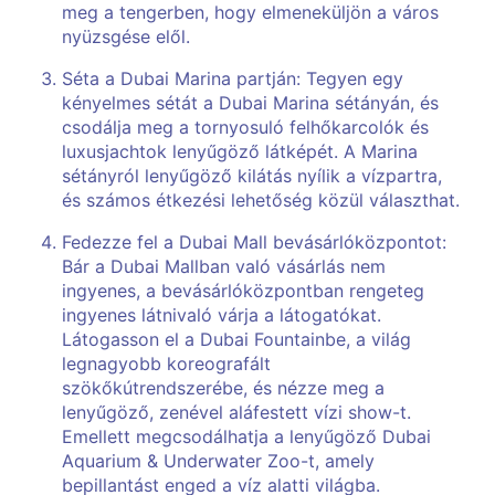
meg a tengerben, hogy elmeneküljön a város
nyüzsgése elől.
Séta a Dubai Marina partján: Tegyen egy
kényelmes sétát a Dubai Marina sétányán, és
csodálja meg a tornyosuló felhőkarcolók és
luxusjachtok lenyűgöző látképét. A Marina
sétányról lenyűgöző kilátás nyílik a vízpartra,
és számos étkezési lehetőség közül választhat.
Fedezze fel a Dubai Mall bevásárlóközpontot:
Bár a Dubai Mallban való vásárlás nem
ingyenes, a bevásárlóközpontban rengeteg
ingyenes látnivaló várja a látogatókat.
Látogasson el a Dubai Fountainbe, a világ
legnagyobb koreografált
szökőkútrendszerébe, és nézze meg a
lenyűgöző, zenével aláfestett vízi show-t.
Emellett megcsodálhatja a lenyűgöző Dubai
Aquarium & Underwater Zoo-t, amely
bepillantást enged a víz alatti világba.