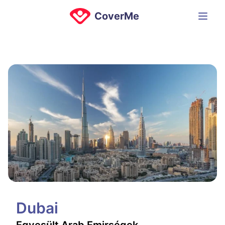
CoverMe
Dubai