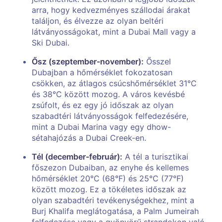
arra, hogy kedvezményes szállodai árakat
találjon, és élvezze az olyan beltéri
látványosságokat, mint a Dubai Mall vagy a
Ski Dubai.
Ősz (szeptember-november):
Ősszel
Dubajban a hőmérséklet fokozatosan
csökken, az átlagos csúcshőmérséklet 31°C
és 38°C között mozog. A város kevésbé
zsúfolt, és ez egy jó időszak az olyan
szabadtéri látványosságok felfedezésére,
mint a Dubai Marina vagy egy dhow-
sétahajózás a Dubai Creek-en.
Tél (december-február):
A tél a turisztikai
főszezon Dubaiban, az enyhe és kellemes
hőmérséklet 20°C (68°F) és 25°C (77°F)
között mozog. Ez a tökéletes időszak az
olyan szabadtéri tevékenységekhez, mint a
Burj Khalifa meglátogatása, a Palm Jumeirah