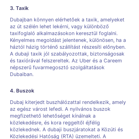
3. Taxik
Dubajban könnyen elérhetőek a taxik, amelyeket
az út szélén lehet lekérni, vagy különböző
taxifoglaló alkalmazásokon keresztül foglalni.
Kényelmes megoldást jelentenek, különösen, ha a
háztól házig történő szállítást részesíti előnyben.
A dubaji taxik jól szabályozottak, biztonságosak
és taxiórával felszereltek. Az Uber és a Careem
népszerű fuvarmegosztó szolgáltatások
Dubaiban.
4. Buszok
Dubaj kiterjedt buszhálózattal rendelkezik, amely
az egész várost lefedi. A nyilvános buszok
megfizethető lehetőséget kínálnak a
közlekedésre, és kora reggeltől éjfélig
közlekednek. A dubaji buszjáratokat a Közúti és
Közlekedési Hatóság (RTA) üzemelteti. A