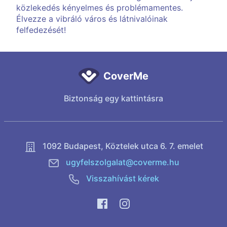
közlekedés kényelmes és problémamentes.
Élvezze a vibráló város és látnivalóinak
felfedezését!
CoverMe
Biztonság egy kattintásra
1092 Budapest,
Köztelek utca 6. 7. emelet
ugyfelszolgalat@coverme.hu
Visszahívást kérek