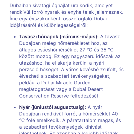
Dubaiban sivatagi éghajlat uralkodik, amelyet
rendkívül forró nyarak és enyhe telek jellemeznek.
Íme egy évszakonkénti összefoglaló Dubai
időjárásáról és különlegességeiről:
Tavaszi hónapok (március-május):
A tavasz
Dubajban meleg hőmérsékletet hoz, az
átlagos csúcshőmérséklet 27 °C és 35 °C
között mozog. Ez egy nagyszerű időszak az
utazáshoz, ha el akarja kerülni a nyári
perzselő hőséget. A város kevésbé zsúfolt, és
élvezheti a szabadtéri tevékenységeket,
például a Dubai Miracle Garden
meglátogatását vagy a Dubai Desert
Conservation Reserve felfedezését.
Nyár (júniustól augusztusig):
A nyár
Dubajban rendkívül forró, a hőmérséklet 40
°C fölé emelkedik. A páratartalom magas, és
a szabadtéri tevékenységek kihívást
jelenthetnek. Ez azonban a legjobb időszak