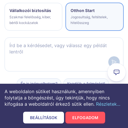
Vállalkozói biztosítás
Otthon Start
Szakmai felelősség, kiber,
Jogosultság, feltételek,
bérlői kockázatok
hitelösszeg
Írd be a kérdésedet, vagy válassz egy példát lentről
Én is igényelhetem?
Kezdjük a felmérést!
A weboldalon sütiket használunk, amennyiben
Ki lehet adóstárs?
Mi ez a program?
folytatja a böngészést, úgy tekintjük, hogy nincs
kifogása a weboldalról érkező sütik ellen.
Részletek...
Korábbi lakástulajdon
2 év TB jogviszony
BEÁLLÍTÁSOK
ELFOGADOM
További példák