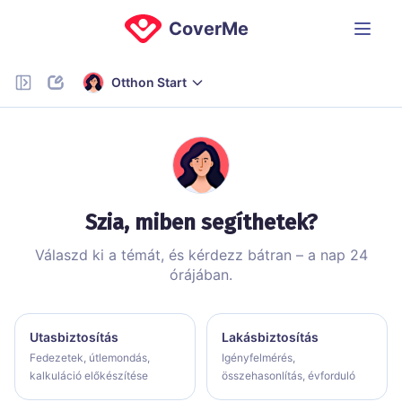
CoverMe
Otthon Start
Szia, miben segíthetek?
Válaszd ki a témát, és kérdezz bátran – a nap 24
órájában.
Utasbiztosítás
Lakásbiztosítás
Fedezetek, útlemondás,
Igényfelmérés,
kalkuláció előkészítése
összehasonlítás, évforduló