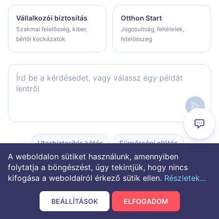
Vállalkozói biztosítás
Otthon Start
Szakmai felelősség, kiber,
Jogosultság, feltételek,
bérlői kockázatok
hitelösszeg
Írd be a kérdésedet, vagy válassz egy példát lentről
Utasbiztosítás kötés
Sürgősségi ellátás
A weboldalon sütiket használunk, amennyiben
Autós asszisztencia
Repülős fedezetek
folytatja a böngészést, úgy tekintjük, hogy nincs
kifogása a weboldalról érkező sütik ellen.
Részletek...
Útlemondás
Miben tudsz segíteni
BEÁLLÍTÁSOK
ELFOGADOM
További példák