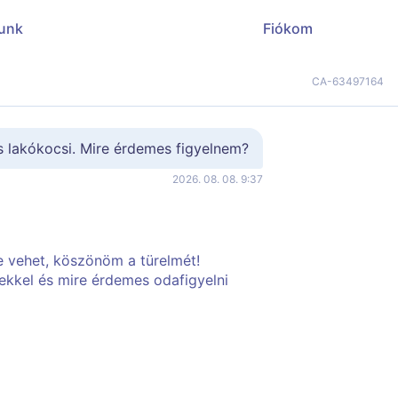
unk
Fiókom
CA-63497164
s lakókocsi. Mire érdemes figyelnem?
2026. 08. 08. 9:37
 vehet, köszönöm a türelmét!
ekkel és mire érdemes odafigyelni