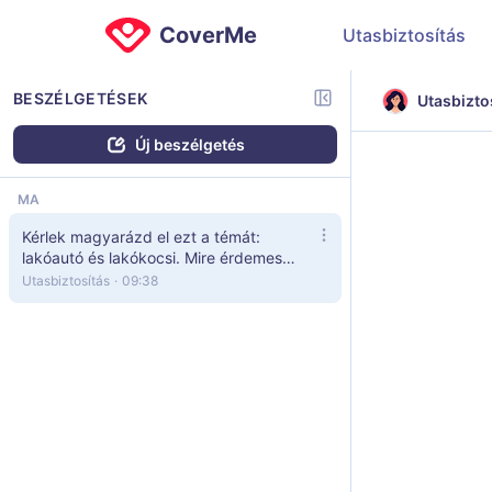
CoverMe
Utasbiztosítás
BESZÉLGETÉSEK
Utasbizto
Új beszélgetés
MA
Kérlek magyarázd el ezt a témát:
lakóautó és lakókocsi. Mire érdemes
figyelnem?
Utasbiztosítás
·
09:38