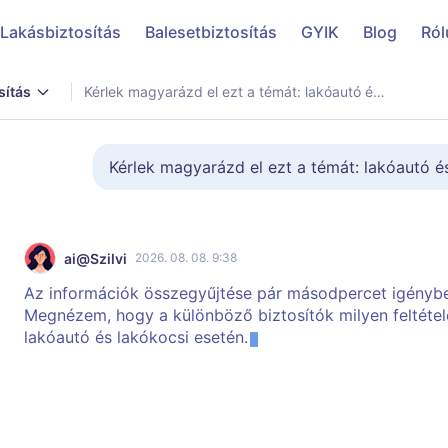
Lakásbiztosítás
Balesetbiztosítás
GYIK
Blog
Ról
sítás
Kérlek magyarázd el ezt a témát: lakóautó és lakókocsi. Mire érdemes figyelnem?
Kérlek magyarázd el ezt a témát: lakóautó é
ai@Szilvi
2026. 08. 08. 9:38
Az információk összegyűjtése pár másodpercet igénybe
Megnézem, hogy a különböző biztosítók milyen feltétel
lakóautó és lakókocsi esetén.