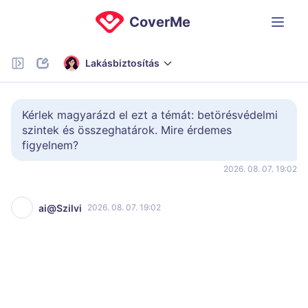
CoverMe
Lakásbiztosítás
Kérlek magyarázd el ezt a témát: betörésvédelmi 
szintek és összeghatárok. Mire érdemes 
figyelnem?
2026. 08. 07. 19:02
ai@Szilvi
2026. 08. 07. 19:02