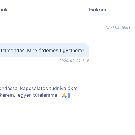
unk
Fiókom
CA-73349801
s felmondás. Mire érdemes figyelnem?
2026. 08. 07. 6:16
ondással kapcsolatos tudnivalókat
kérem, legyen türelemmel! 🙏