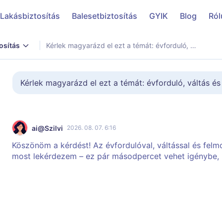
Lakásbiztosítás
Balesetbiztosítás
GYIK
Blog
Ról
osítás
Kérlek magyarázd el ezt a témát: évforduló, váltás és felmondás. Mire érdemes figyelnem?
Kérlek magyarázd el ezt a témát: évforduló, váltás é
ai@Szilvi
2026. 08. 07. 6:16
Köszönöm a kérdést! Az évfordulóval, váltással és felm
most lekérdezem – ez pár másodpercet vehet igénybe, 