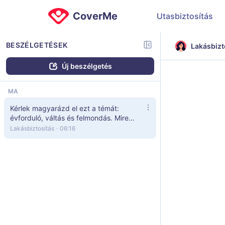
CoverMe
Utasbiztosítás
BESZÉLGETÉSEK
Lakásbizt
Új beszélgetés
MA
Kérlek magyarázd el ezt a témát:
évforduló, váltás és felmondás. Mire
érdemes figyelnem?
Lakásbiztosítás
·
06:16