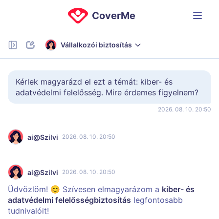
CoverMe
Vállalkozói biztosítás
Kérlek magyarázd el ezt a témát: kiber- és 
adatvédelmi felelősség. Mire érdemes figyelnem?
2026. 08. 10. 20:50
ai@Szilvi
2026. 08. 10. 20:50
ai@Szilvi
2026. 08. 10. 20:50
Üdvözlöm! 😊 Szívesen elmagyarázom a
kiber- és
adatvédelmi felelősségbiztosítás
legfontosabb
tudnivalóit!