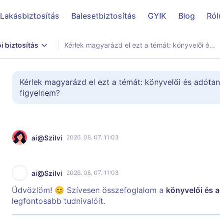
Lakásbiztosítás
Balesetbiztosítás
GYIK
Blog
Ról
i biztosítás
Kérlek magyarázd el ezt a témát: könyvelői és adótanácsadói felelősség. Mire érdemes figyelnem?
Kérlek magyarázd el ezt a témát: könyvelői és adótan
figyelnem?
ai@Szilvi
2026. 08. 07. 11:03
ai@Szilvi
2026. 08. 07. 11:03
Üdvözlöm! 😊 Szívesen összefoglalom a
könyvelői és 
legfontosabb tudnivalóit.