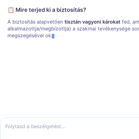
📋 Mire terjed ki a biztosítás?
A biztosítás alapvetően
tisztán vagyoni károkat
fed, am
alkalmazottja/megbízottja) a szakmai tevékenysége sor
megszegésével ok
Folytasd a beszélgetést…