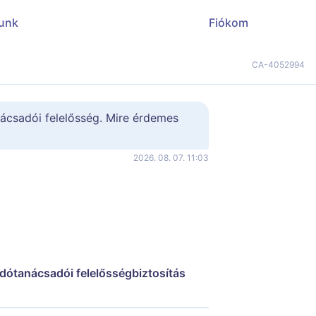
unk
Fiókom
CA-4052994
ácsadói felelősség. Mire érdemes 
2026. 08. 07. 11:03
adótanácsadói felelősségbiztosítás