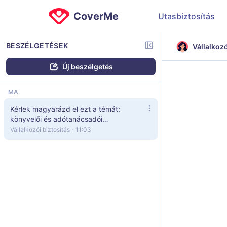
CoverMe
Utasbiztosítás
BESZÉLGETÉSEK
Vállalkozó
Új beszélgetés
MA
Kérlek magyarázd el ezt a témát:
könyvelői és adótanácsadói
felelősség. Mire érdemes figyelnem?
Vállalkozói biztosítás
·
11:03