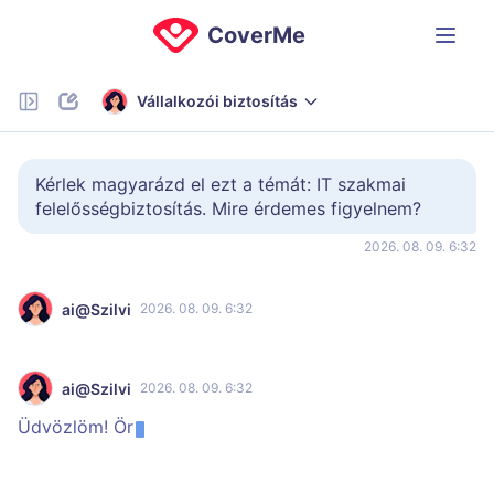
CoverMe
Vállalkozói biztosítás
Kérlek magyarázd el ezt a témát: IT szakmai 
felelősségbiztosítás. Mire érdemes figyelnem?
2026. 08. 09. 6:32
ai@Szilvi
2026. 08. 09. 6:32
ai@Szilvi
2026. 08. 09. 6:32
Üdvözlöm! Ör